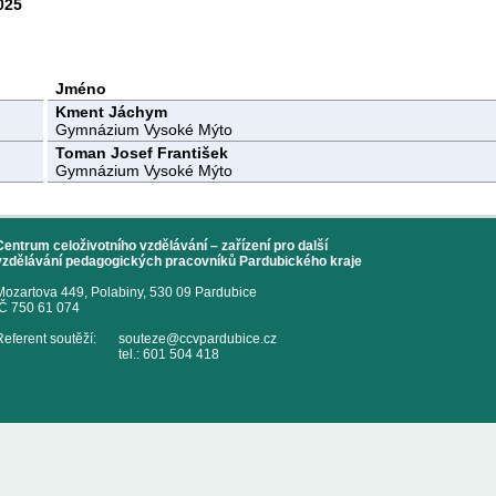
025
Jméno
Kment Jáchym
Gymnázium Vysoké Mýto
Toman Josef František
Gymnázium Vysoké Mýto
Centrum celoživotního vzdělávání – zařízení pro další
vzdělávání pedagogických pracovníků Pardubického kraje
Mozartova 449, Polabiny, 530 09 Pardubice
IČ 750 61 074
Referent soutěží:
souteze@ccvpardubice.cz
tel.: 601 504 418