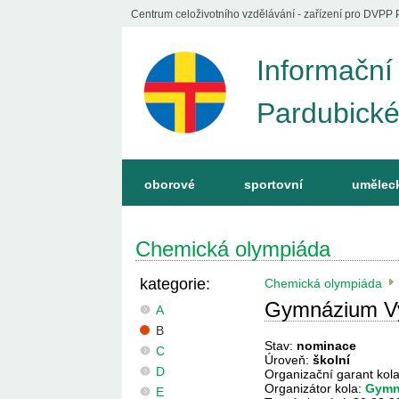
Centrum celoživotního vzdělávání - zařízení pro DVPP 
Informační
Pardubické
oborové
sportovní
umělec
Chemická olympiáda
kategorie:
Chemická olympiáda
Gymnázium V
A
B
Stav:
nominace
C
Úroveň:
školní
D
Organizační garant kol
Organizátor kola:
Gymn
E