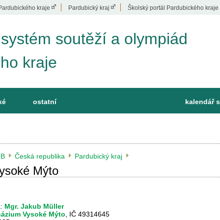
Pardubického kraje
Pardubický kraj
Školský portál Pardubického kraje
 systém soutěží a olympiád
ho kraje
ké
ostatní
kalendář s
B
Česká republika
Pardubický kraj
ysoké Mýto
a:
Mgr. Jakub Müller
ázium Vysoké Mýto
, IČ 49314645