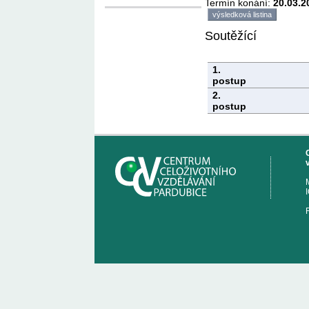
Termín konání:
20.03.2
výsledková listina
Soutěžící
1.
postup
2.
postup