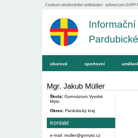
Centrum celoživotního vzdělávání - zařízení pro DVPP 
Informační
Pardubické
oborové
sportovní
umělec
Mgr. Jakub Müller
Škola:
Gymnázium Vysoké
Mýto
Okres:
Pardubický kraj
Kontakt
e-mail: muller@gvmyto.cz