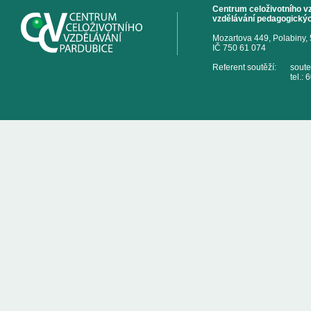
Centrum celoživotního vzd
vzdělávání pedagogickýc
Mozartova 449, Polabiny,
IČ 750 61 074
Referent soutěží:
sout
tel.: