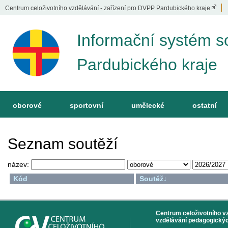
Centrum celoživotního vzdělávání - zařízení pro DVPP Pardubického kraje
Informační systém s
Pardubického kraje
oborové
sportovní
umělecké
ostatní
Seznam soutěží
název:
Kód
Soutěž
↓
Centrum celoživotního vzd
vzdělávání pedagogickýc