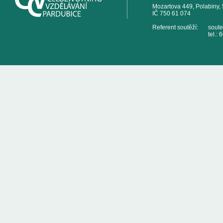
Mozartova 449, Polabiny,
IČ 750 61 074
Referent soutěží:
sout
tel.: