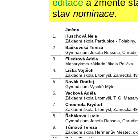
editace
a změňte st
stav
nominace
.
Jméno
1.
Huschová Nela
Základní škola Pardubice - Polabiny,
2.
Bačkovská Tereza
Gymnázium Josefa Ressela, Chrudim
3.
Fliedrová Adéla
Masarykova základní škola Polička
4.
Liška Vojtěch
Základní škola Litomyšl, Zámecká 49
5.
Novák Ondřej
Gymnázium Vysoké Mýto
6.
Vacková Adéla
Základní škola Litomyšl, T. G. Masar
7.
Chochola Kryštof
Základní škola Litomyšl, Zámecká 49
8.
Řeháková Lucie
Gymnázium Josefa Ressela, Chrudim
9.
Tůmová Tereza
Základní škola Heřmanův Městec, o