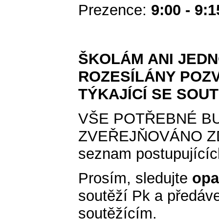
Prezence:
9:00 - 9:1
ŠKOLÁM ANI JED
ROZESÍLÁNY POZV
TÝKAJÍCÍ SE SOUT
VŠE POTŘEBNÉ B
ZVEŘEJŇOVÁNO ZDE
seznam postupujícíc
Prosím, sledujte
op
soutěží Pk a předáv
soutěžícím.