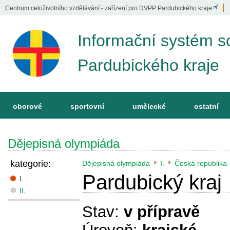
Centrum celoživotního vzdělávání - zařízení pro DVPP Pardubického kraje
Informační systém s
Pardubického kraje
oborové
sportovní
umělecké
ostatní
Dějepisná olympiáda
kategorie:
Dějepisná olympiáda
I.
Česká republika
Pardubický kraj
I.
II.
Stav:
v přípravě