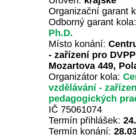
Úroveň:
krajské
Organizační garant 
Odborný garant kola
Ph.D.
Místo konání:
Centr
- zařízení pro DVP
Mozartova 449, Pol
Organizátor kola:
Ce
vzdělávání - zaříze
pedagogických pra
IČ 75061074
Termín přihlášek:
24
Termín konání:
28.0