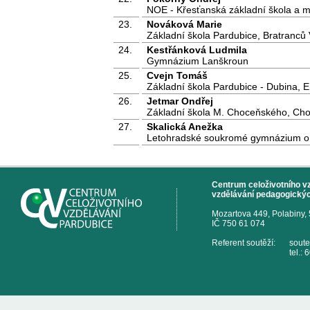
NOE - Křesťanská základní škola a m
23.
Nováková Marie
Základní škola Pardubice, Bratranců
24.
Kestřánková Ludmila
Gymnázium Lanškroun
25.
Cvejn Tomáš
Základní škola Pardubice - Dubina, 
26.
Jetmar Ondřej
Základní škola M. Choceňského, Ch
27.
Skalická Anežka
Letohradské soukromé gymnázium o.
Centrum celoživotního vzd
vzdělávání pedagogickýc
Mozartova 449, Polabiny,
IČ 750 61 074
Referent soutěží:
sout
tel.: