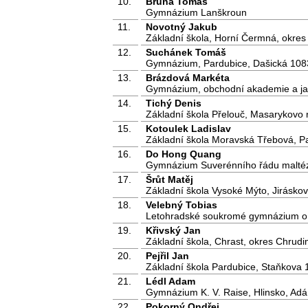
10.
Brůna Tomáš
Gymnázium Lanškroun
11.
Novotný Jakub
Základní škola, Horní Čermná, okres 
12.
Suchánek Tomáš
Gymnázium, Pardubice, Dašická 108
13.
Brázdová Markéta
Gymnázium, obchodní akademie a jaz
14.
Tichý Denis
Základní škola Přelouč, Masarykovo 
15.
Kotoulek Ladislav
Základní škola Moravská Třebová, Pa
16.
Do Hong Quang
Gymnázium Suverénního řádu maltézs
17.
Šrůt Matěj
Základní škola Vysoké Mýto, Jirásko
18.
Velebný Tobias
Letohradské soukromé gymnázium o.
19.
Křivský Jan
Základní škola, Chrast, okres Chrud
20.
Pejřil Jan
Základní škola Pardubice, Staňkova 
21.
Lédl Adam
Gymnázium K. V. Raise, Hlinsko, Ad
22.
Pokorný Ondřej