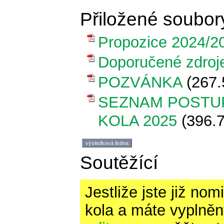
Přiložené soubor
Propozice 2024/2
Doporučené zdroje 
POZVÁNKA
(267.
SEZNAM POSTUP
KOLA 2025
(396.
výsledková listina
Soutěžící
Jestliže jste již no
kola a máte vyplněny