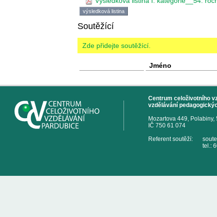
Výsledková listina I. kategorie__54. ro
výsledková listina
Soutěžící
Zde přidejte soutěžící.
Jméno
Centrum celoživotního vzd
vzdělávání pedagogickýc
Mozartova 449, Polabiny,
IČ 750 61 074
Referent soutěží:
sout
tel.: