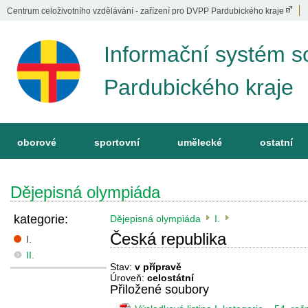
Centrum celoživotního vzdělávání - zařízení pro DVPP Pardubického kraje
Informační systém s
Pardubického kraje
oborové
sportovní
umělecké
ostatní
Dějepisná olympiáda
kategorie:
Dějepisná olympiáda
I.
Česká republika
I.
II.
Stav:
v přípravě
Úroveň:
celostátní
Přiložené soubory