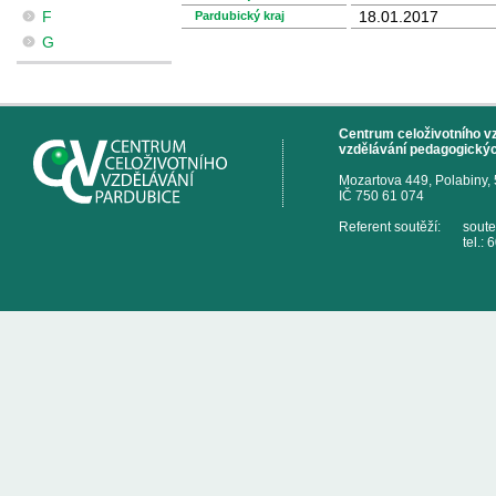
F
18.01.2017
Pardubický kraj
G
Centrum celoživotního vzd
vzdělávání pedagogickýc
Mozartova 449, Polabiny,
IČ 750 61 074
Referent soutěží:
sout
tel.: