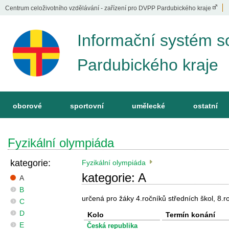
Centrum celoživotního vzdělávání - zařízení pro DVPP Pardubického kraje
Informační systém s
Pardubického kraje
oborové
sportovní
umělecké
ostatní
Fyzikální olympiáda
kategorie:
Fyzikální olympiáda
kategorie: A
A
B
určená pro žáky 4.ročníků středních škol, 8.r
C
D
Kolo
Termín konání
E
Česká republika