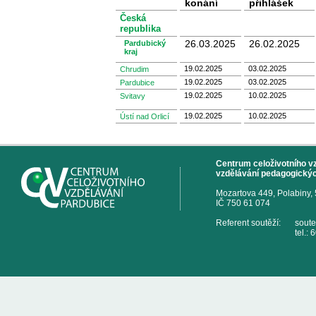
konání
přihlášek
Česká
republika
26.03.2025
26.02.2025
Pardubický
kraj
19.02.2025
03.02.2025
Chrudim
19.02.2025
03.02.2025
Pardubice
19.02.2025
10.02.2025
Svitavy
19.02.2025
10.02.2025
Ústí nad Orlicí
Centrum celoživotního vzd
vzdělávání pedagogickýc
Mozartova 449, Polabiny,
IČ 750 61 074
Referent soutěží:
sout
tel.: