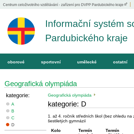
Centrum celoživotního vzdělávání - zařízení pro DVPP Pardubického kraje
Informační systém s
Pardubického kraje
oborové
sportovní
umělecké
ostatní
Geografická olympiáda
kategorie:
Geografická olympiáda
kategorie: D
A
B
1. až 4. ročník středních škol (bez ohledu na 
C
šestiletých gymnázií
D
Kolo
Termín
Termín