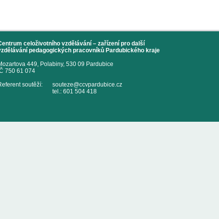
Centrum celoživotního vzdělávání – zařízení pro další
vzdělávání pedagogických pracovníků Pardubického kraje
Mozartova 449, Polabiny, 530 09 Pardubice
IČ 750 61 074
Referent soutěží:
souteze@ccvpardubice.cz
tel.: 601 504 418