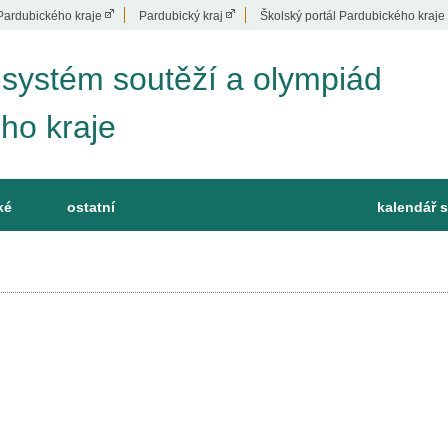
Pardubického kraje
Pardubický kraj
Školský portál Pardubického kraje
 systém soutěží a olympiád
ho kraje
ké
ostatní
kalendář s