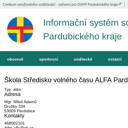
Centrum celoživotního vzdělávání - zařízení pro DVPP Pardubického kraje
Informační systém s
Pardubického kraje
oborové
sportovní
umělecké
ostatní
Škola Středisko volného času ALFA Pard
Typ: ddm
Adresa
Mgr. Miloš Adamů
Družby 334
53009 Pardubice
Kontakty
468002101
ddm.alfa@ok.cz