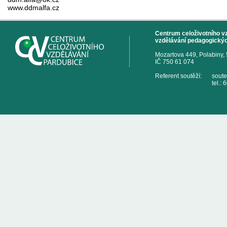
www.ddmalfa.cz
Centrum celoživotního vzd
vzdělávání pedagogickýc
Mozartova 449, Polabiny,
IČ 750 61 074
Referent soutěží:
sout
tel.: