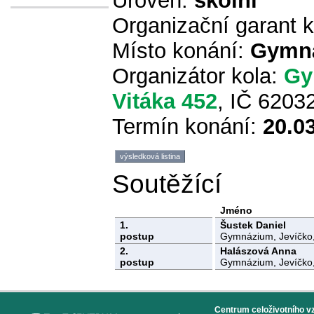
Úroveň:
školní
Organizační garant 
Místo konání:
Gymná
Organizátor kola:
Gy
Vitáka 452
, IČ 6203
Termín konání:
20.0
výsledková listina
Soutěžící
Jméno
1.
Šustek Daniel
postup
Gymnázium, Jevíčko, 
2.
Halászová Anna
postup
Gymnázium, Jevíčko, 
Centrum celoživotního vzd