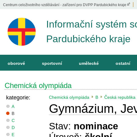
Centrum celoživotního vzdělávání - zařízení pro DVPP Pardubického kraje
Informační systém s
Pardubického kraje
oborové
sportovní
umělecké
ostatní
Chemická olympiáda
kategorie:
Chemická olympiáda
B
Česká republika
Gymnázium, Jeví
A
B
C
Stav:
nominace
D
E