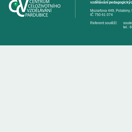
vzdělávání pedagogickýc
Mozartova 449, Polabiny,
IČ 750 61 074
Referent soutěží:
sout
tel.: