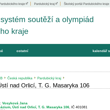
Pardubického kraje
Pardubický kraj
Školský portál Pardubického kraje
 systém soutěží a olympiád
ho kraje
ké
ostatní
kalendář s
B
Česká republika
Pardubický kraj
tí nad Orlicí, T. G. Masaryka 106
a:
Vosyková Jana
zium, Ústí nad Orlicí, T. G. Masaryka 106
, IČ 401081