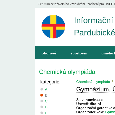
Centrum celoživotního vzdělávání - zařízení pro DVPP 
Informační
Pardubické
oborové
sportovní
umělec
Chemická olympiáda
kategorie:
Chemická olympiáda
Gymnázium, Ús
A
B
Stav:
nominace
C
Úroveň:
školní
D
Organizační garant kol
Organizátor kola:
Gymná
E