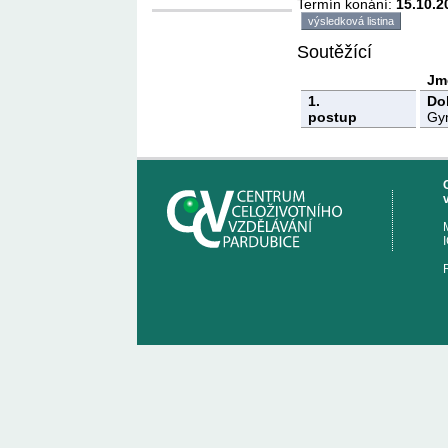
Termín konání:
15.10.2
výsledková listina
Soutěžící
Jm
1.
Dol
postup
Gym