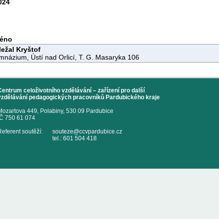
024
éno
ežal Kryštof
názium, Ústí nad Orlicí, T. G. Masaryka 106
Centrum celoživotního vzdělávání – zařízení pro další
vzdělávání pedagogických pracovníků Pardubického kraje
Mozartova 449, Polabiny, 530 09 Pardubice
IČ 750 61 074
Referent soutěží:
souteze@ccvpardubice.cz
tel.: 601 504 418