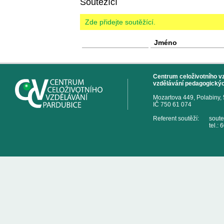
Soutěžící
Zde přidejte soutěžící.
Jméno
Centrum celoživotního vzd
vzdělávání pedagogickýc
Mozartova 449, Polabiny,
IČ 750 61 074
Referent soutěží:
sout
tel.: