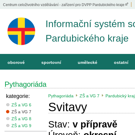
Centrum celoživotního vzdělávání - zařízení pro DVPP Pardubického kraje
Informační systém s
Pardubického kraje
oborové
sportovní
umělecké
ostatní
Pythagoriáda
kategorie:
Pythagoriáda
ZŠ a VG 7
Pardubický kraj
Svitavy
ZŠ a VG 6
ZŠ a VG 7
ZŠ a VG 8
Stav:
v přípravě
ZŠ a VG 9