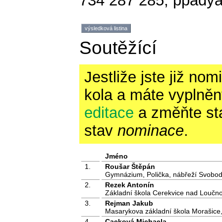
734 287 285, ppady
výsledková listina
Soutěžící
Jestliže jste již no
kola a máte vyplněny
editace
a změňte st
stav
nominace
.
Jméno
1.
Roušar Štěpán
Gymnázium, Polička, nábřeží Svobo
2.
Rezek Antonín
Základní škola Cerekvice nad Loučno
3.
Rejman Jakub
Masarykova základní škola Morašice,
4.
Cacková Michaela