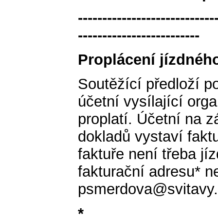
----------------------------
-------------------------
Proplácení jízdnéh
Soutěžící předloží p
účetní vysílající org
proplatí. Účetní na 
dokladů vystaví fakt
faktuře není třeba jí
fakturační adresu* n
psmerdova@svitavy.
*