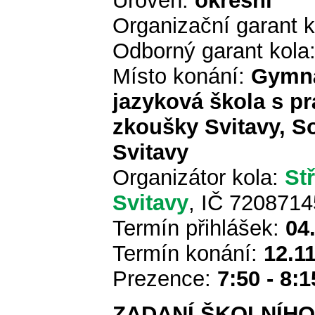
Úroveň:
okresní
Organizační garant 
Odborný garant kola
Místo konání:
Gymná
jazyková škola s pr
zkoušky Svitavy, S
Svitavy
Organizátor kola:
St
Svitavy
, IČ 7208714
Termín přihlášek:
04
Termín konání:
12.1
Prezence:
7:50 - 8:1
ZADANÍ ŠKOLNÍHO