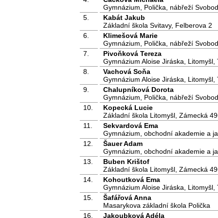
Gymnázium, Polička, nábřeží Svobo
5.
Kabát Jakub
Základní škola Svitavy, Felberova 2
6.
Klimešová Marie
Gymnázium, Polička, nábřeží Svobo
7.
Pivoňková Tereza
Gymnázium Aloise Jiráska, Litomyšl,
8.
Vachová Soňa
Gymnázium Aloise Jiráska, Litomyšl,
9.
Chalupníková Dorota
Gymnázium, Polička, nábřeží Svobo
10.
Kopecká Lucie
Základní škola Litomyšl, Zámecká 49
11.
Sekvardová Ema
Gymnázium, obchodní akademie a jaz
12.
Šauer Adam
Gymnázium, obchodní akademie a jaz
13.
Buben Krištof
Základní škola Litomyšl, Zámecká 49
14.
Kohoutková Ema
Gymnázium Aloise Jiráska, Litomyšl,
15.
Šafářová Anna
Masarykova základní škola Polička
16.
Jakoubková Adéla