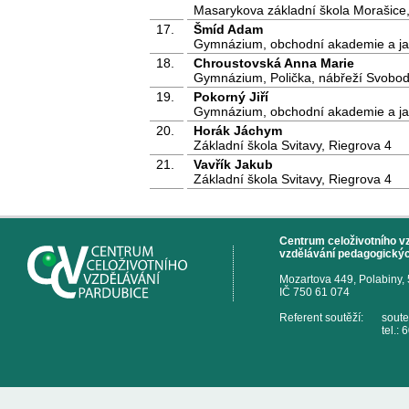
Masarykova základní škola Morašice,
17.
Šmíd Adam
Gymnázium, obchodní akademie a jaz
18.
Chroustovská Anna Marie
Gymnázium, Polička, nábřeží Svobo
19.
Pokorný Jiří
Gymnázium, obchodní akademie a jaz
20.
Horák Jáchym
Základní škola Svitavy, Riegrova 4
21.
Vavřík Jakub
Základní škola Svitavy, Riegrova 4
Centrum celoživotního vzd
vzdělávání pedagogickýc
Mozartova 449, Polabiny,
IČ 750 61 074
Referent soutěží:
sout
tel.: