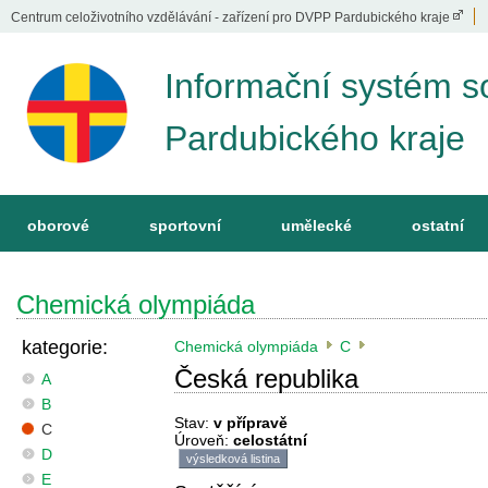
Centrum celoživotního vzdělávání - zařízení pro DVPP Pardubického kraje
Informační systém s
Pardubického kraje
oborové
sportovní
umělecké
ostatní
Chemická olympiáda
kategorie:
Chemická olympiáda
C
Česká republika
A
B
Stav:
v přípravě
C
Úroveň:
celostátní
D
výsledková listina
E