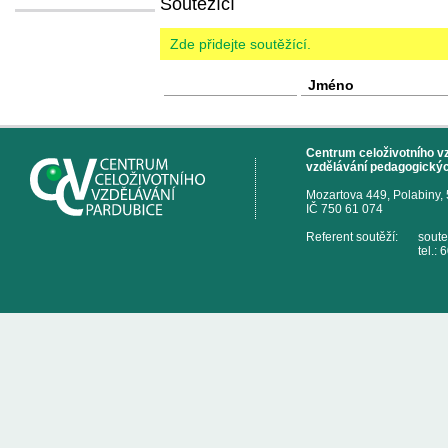
Soutěžící
Zde přidejte soutěžící.
Jméno
Centrum celoživotního vzd
vzdělávání pedagogickýc
Mozartova 449, Polabiny,
IČ 750 61 074
Referent soutěží:
sout
tel.: